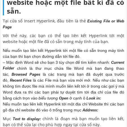
website hoặc một file bất kì đã có
sẵn.
Tại cửa sổ Insert Hyperlink, đầu tiên là thẻ
Existing File or Web
Page
Với thẻ này, các bạn có thể tạo liên kết Hyperlink tới một
website hoặc một file đã có sẵn trong máy tính của bạn.
Nếu muốn tạo liên kết Hyperlink tới một file có sẵn trong máy tính
của bạn thì bạn chọn đường dẫn tới file đó.
– Mặc định Word sẽ cho bạn 3 tùy chọn để tìm kiếm nhanh:
Current
Folder
chính là thư mục chứa file Word mà bạn đang thao
tác,
là các trang mà bạn đã duyệt qua trước
Browsed Pages
đó,
là các File mà bạn vừa mới mở. Nếu như các bạn
Recent Files
không tìm được file mà mình muốn liên kết tới ở trong các gợi ý mà
Word đưa ra thì các bạn phải tự duyệt tìm tới địa chỉ của file đó
bằng cách trọn vào
biểu tượng
ở cạnh ô
Open
Look in:
Nếu muốn tạo liên kết Hyperlink tới một địa chỉ Website thì các bạn
gõ địa chỉ website đó vào ô trống trong mục
Address:
Mục
chính là đoạn mà bạn muốn tạo liên kết,
Text to display:
bạn có thể sửa lại cho phù hợp ngay tại cửa sổ này.